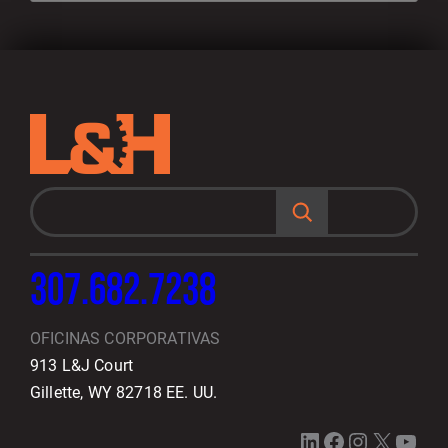
B
u
s
c
a
r
307.682.7238
OFICINAS CORPORATIVAS
913 L&J Court
Gillette, WY 82718 EE. UU.
LinkedIn
Facebook
Instagram
X
YouTube