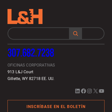
B
u
s
c
a
r
307.682.7238
OFICINAS CORPORATIVAS
913 L&J Court
Gillette, WY 82718 EE. UU.
LinkedIn
Facebook
Instagram
X
YouTube
INSCRÍBASE EN EL BOLETÍN