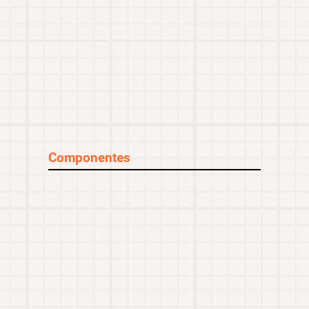
el agrietamiento en áreas con alto grado
de esfuerzo mediante un diseño
personalizado y mejoras en los materiales.
Componentes
El 100% de los componentes prémium de
L&H cumplen o —por lo general— superan
las normas de rendimiento, calidad y
seguridad de los fabricantes de equipo
original.