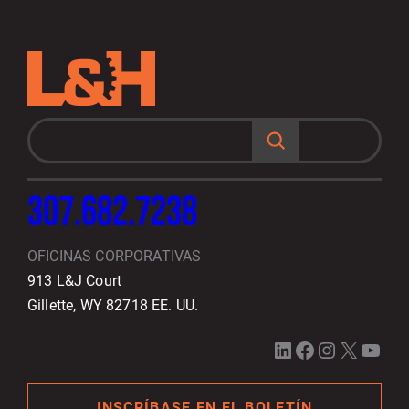
B
u
s
c
a
r
307.682.7238
OFICINAS CORPORATIVAS
913 L&J Court
Gillette, WY 82718 EE. UU.
LinkedIn
Facebook
Instagram
X
YouTube
INSCRÍBASE EN EL BOLETÍN