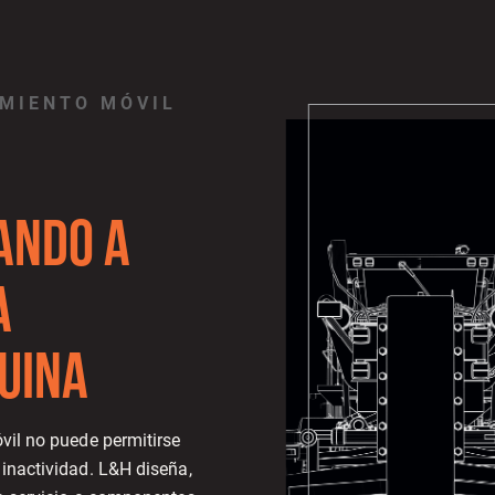
MIENTO MÓVIL
ANDO A
A
UINA
vil no puede permitirse
inactividad. L&H diseña,