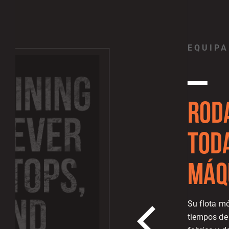
EQUIPA
ROD
TOD
MÁQ
Su flota mó
tiempos de 