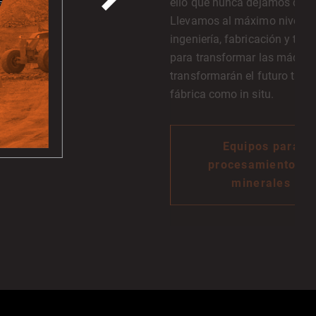
ello que nunca dejamos de i
Llevamos al máximo nivel la
ingeniería, fabricación y tec
para transformar las máquin
transformarán el futuro tanto
fábrica como in situ.
Equipos para
procesamiento de
minerales