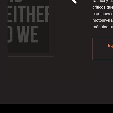
fabrica y d
críticos q
camiones d
motonivela
máquina tur
Eq