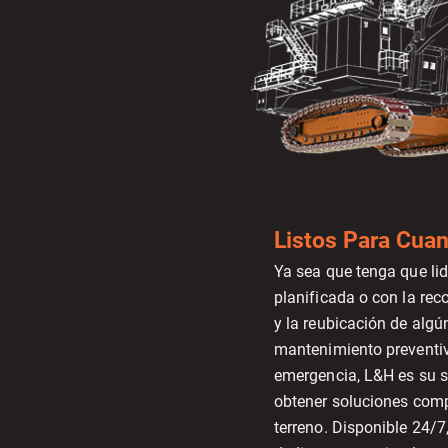
Listos Para Cua
Ya sea que tenga que li
planificada o con la rec
y la reubicación de algú
mantenimiento preventiv
emergencia, L&H es su s
obtener soluciones comp
terreno. Disponible 24/7