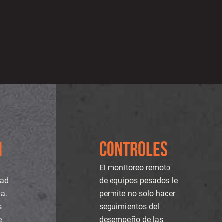
N
CONTROLES
El monitoreo remoto
dad
de equipos pesados le
sa.
permite no solo hacer
s
seguimientos del
e
desempeño de las