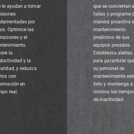
 le ayudan a tomar
que se conviertan 
isiones
fallas y programe 
ndamentadas por
manera proactiva e
os. Optimice las
mantenimiento
raciones y el
predictivo de sus
tenimiento,
equipos pesados.
ore la
Establezca alertas
ductividad y la
para garantizar qu
uridad, y reduzca
su personal de
tos con
mantenimiento est
ormación en
listo y mantenga a
mpo real.
mínimo los tiempo
de inactividad.