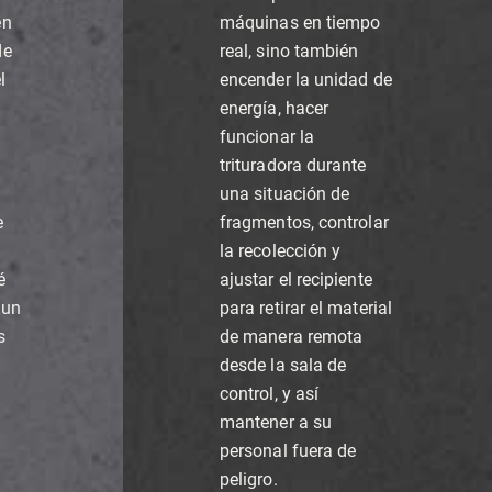
en
máquinas en tiempo
de
real, sino también
l
encender la unidad de
energía, hacer
funcionar la
trituradora durante
una situación de
e
fragmentos, controlar
la recolección y
é
ajustar el recipiente
 un
para retirar el material
s
de manera remota
desde la sala de
control, y así
mantener a su
personal fuera de
peligro.