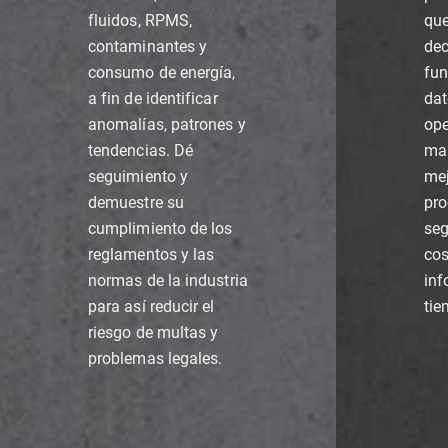
fluidos, RPMS,
que
contaminantes y
dec
consumo de energía,
fu
a fin de identificar
dat
anomalías, patrones y
ope
tendencias. Dé
man
seguimiento y
mej
demuestre su
pro
cumplimiento de los
seg
reglamentos y las
cos
normas de la industria
inf
para así reducir el
tie
riesgo de multas y
problemas legales.