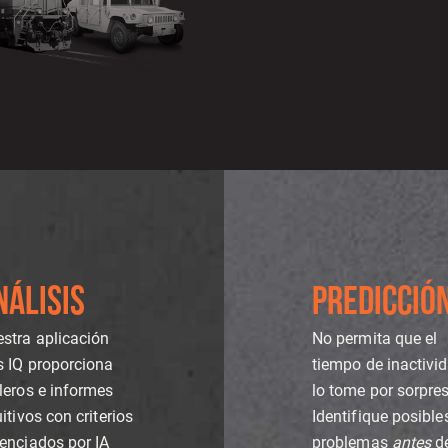
NÁLISIS
PREDICCIÓ
stra aplicación
No permita que el
 IQ proporciona
tiempo de inactivi
leros e informes
lo tome por sorpre
uitivos con criterios
Identifique posible
enciados por IA
problemas
antes
d