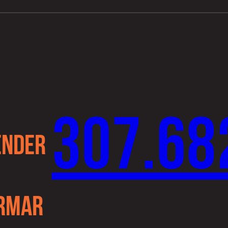
307.68
ENDER
ORMAR