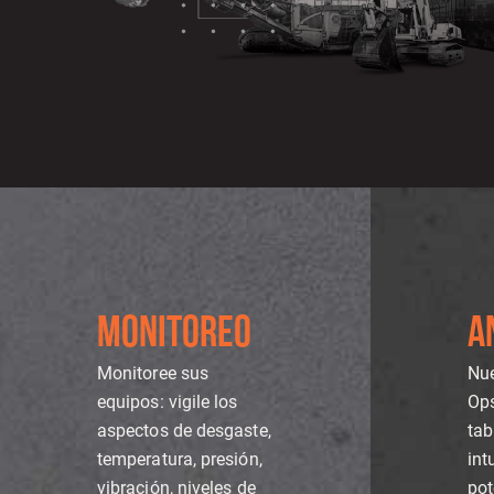
MONITOREO
A
Monitoree sus
Nue
equipos: vigile los
Ops
aspectos de desgaste,
tab
temperatura, presión,
int
vibración, niveles de
pot