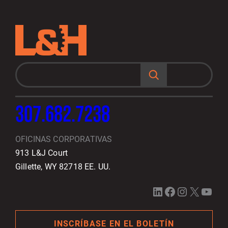
B
u
s
c
a
r
307.682.7238
OFICINAS CORPORATIVAS
913 L&J Court
Gillette, WY 82718 EE. UU.
LinkedIn
Facebook
Instagram
X
YouTube
INSCRÍBASE EN EL BOLETÍN