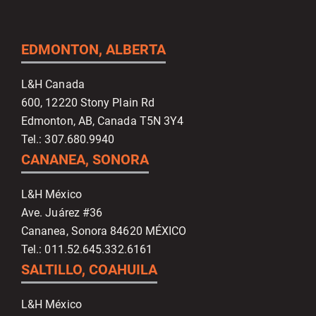
EDMONTON, ALBERTA
L&H Canada
600, 12220 Stony Plain Rd
Edmonton, AB, Canada T5N 3Y4
Tel.: 307.680.9940
CANANEA, SONORA
L&H México
Ave. Juárez #36
Cananea, Sonora 84620 MÉXICO
Tel.: 011.52.645.332.6161
SALTILLO, COAHUILA
L&H México