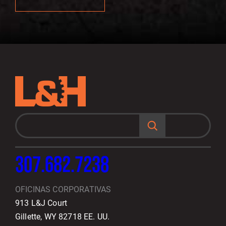
B
u
s
c
a
r
307.682.7238
OFICINAS CORPORATIVAS
913 L&J Court
Gillette, WY 82718 EE. UU.