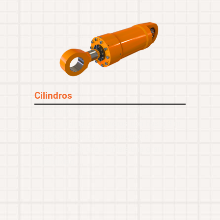
Cilindros
Fabricación de la más alta calidad en
nuestra planta de cilindros, con hasta 9 m
(30 pies) de largo y enchapado de
cromado duro que confiere una gran
durabilidad.