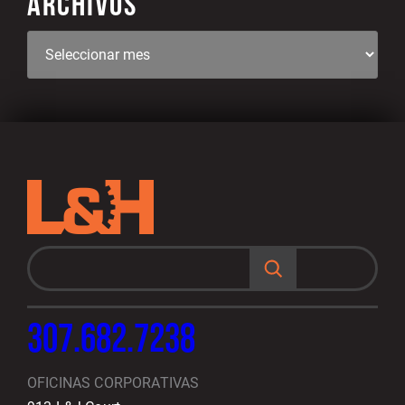
ARCHIVOS
B
u
s
c
a
r
307.682.7238
OFICINAS CORPORATIVAS