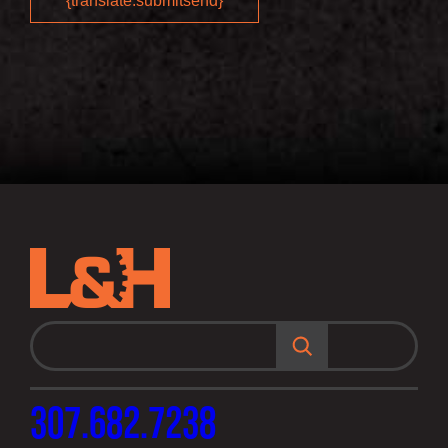
B
u
s
c
a
r
307.682.7238