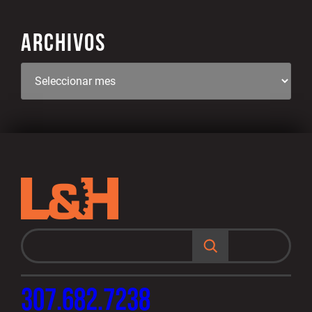
ARCHIVOS
B
u
s
c
a
r
307.682.7238