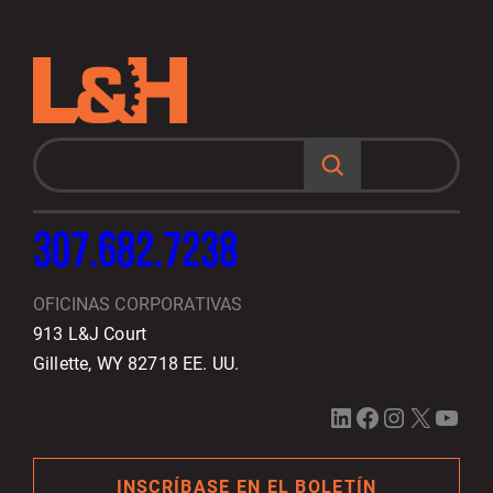
B
u
s
c
a
r
307.682.7238
OFICINAS CORPORATIVAS
913 L&J Court
Gillette, WY 82718 EE. UU.
LinkedIn
Facebook
Instagram
X
YouTube
INSCRÍBASE EN EL BOLETÍN